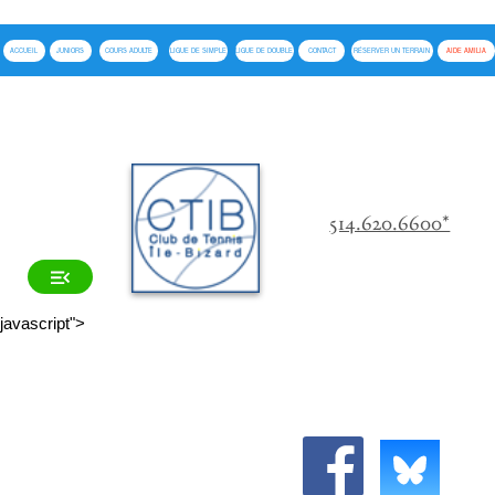
ACCUEIL
JUNIORS
COURS ADULTE
LIGUE DE SIMPLE
LIGUE DE DOUBLE
CONTACT
RÉSERVER UN TERRAIN
AIDE AMILIA
514.620.6600*
javascript">