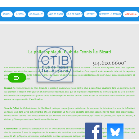
ACCUEIL
JUNIORS
COURS ADULTE
LIGUE DE SIMPLE
LIGUE DE DOUBLE
CONTACT
RÉSERVER UN TERRAIN
AIDE AMILIA
La philosophie du Club de Tennis Île-Bizard
514.620.6600*
Le Club de tennis de L'Île-Bizard suit le programme du tennis progressif utilisé par Tennis Canada et Tennis Québec. Avec cette approche
du tennis qui vient des pays européens, l’apprenant progresse à travers l’utilisation d’une superficie de terrain, de balles et de raquettes
adaptées à son niveau. Cette méthode permet au joueur d’obtenir du succès plus rapidement, de jouer d’une façon plus sécuritaire et
enfin, d’avoir plus de plaisir.
Respect:
Au Club de tennis de l’Île-Bizard, le respect est la valeur qui nous tient le plus à cœur. Nous travaillons dans un environnement
qui promeut le respect entre joueurs et auprès des entraineurs, ainsi que le respect des règlements du tennis. L’équipe du CTIB a comme
mission de faire comprendre aux joueurs qu’ils doivent respecter tous les défis et obstacles qui se présentent à eux afin de les percevoir
comme des opportunités d'amélioration.
Sens de l’effort:
Le Club de tennis de l’Île-Bizard croit que chaque joueur doit donner le maximum de lui-même. Le sens de l’effort tant
au tennis que dans la vie est primordial afin de progresser. Se fixer des objectifs permet d’expérimenter la fierté et le plaisir lorsque
ceux-ci seront atteints. Tout dépassement de soi amènera une satisfaction personnelle, qui aidera les jeunes, ainsi que les adultes, à
réaliser qu’ils ne pourront que s’améliorer au fils des ans.
La convivialité:
Le tennis est avant tout un jeu. En favorisant une ambiance dynamique et conviviale, notre équipe veut partager sa passion
afin de permettre à tous de s’exprimer sur le terrain et de s’entraider pour s’améliorer. Chacun, peu importe son niveau d’habileté, sera
accueilli afin qu’il puisse développer ses habiletés mentales, physiques, tactiques et techniques tout en ayant du plaisir.
Les entraineurs ont comme objectif de donner aux jeunes le goût du tennis. Ces trois valeurs établissent un cadre dans lequel ils auront
du plaisir à jouer au tennis tout en acquérant diverses habiletés qui leur serviront le reste de leur vie.
Il est formellement interdit qu’un usager entraîne un autre membre ou un groupe de membre sur les terrains sans en avoir reçu
l’approbation par la Direction du CTIB. Tout entraînement avec un panier, un sac, ou une machine à balles est interdit. Un maximum de 6
balles est permis par terrain.